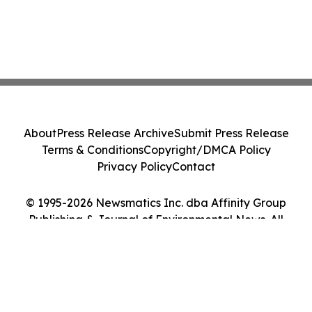
About
Press Release Archive
Submit Press Release
Terms & Conditions
Copyright/DMCA Policy
Privacy Policy
Contact
© 1995-2026 Newsmatics Inc. dba Affinity Group
Publishing & Journal of Environmental News. All
Rights Reserved.
Cookie Settings / Your Privacy Choices