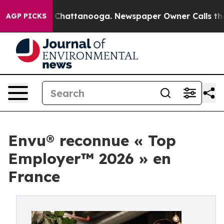
aos in Chattanooga. Newspaper Owner Calls the Peopl
AGP PICKS
Envu® reconnue « Top
Employer™️ 2026 » en
France